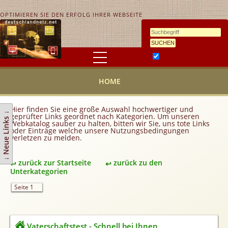
OPTIMIEREN SIE DEN ERFOLG IHRER WEBSEITE
Ähnlichkeitssuche
HOME
HOME
KONTAKT
AGB
Hier finden Sie eine große Auswahl hochwertiger und
↓ Neue Links ↓
geprüfter Links geordnet nach Kategorien. Um unseren
Link hinzufügen
Webkatalog sauber zu halten, bitten wir Sie, uns tote Links
oder Einträge welche unsere Nutzungsbedingungen
verletzen zu melden.
Eintrag ändern
Top 10
zurück zur Startseite
zurück zu den
Newsletter
Unterkategorien
Werbedienstleistungen
Seite 1
Handy Tarifvergleich
Partner
Vaterschaftstest - Schnell bei Ihnen