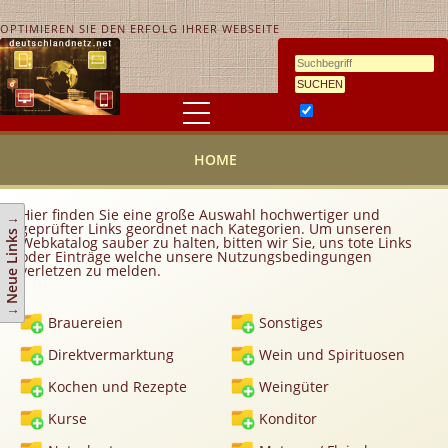
OPTIMIEREN SIE DEN ERFOLG IHRER WEBSEITE
Ähnlichkeitssuche
HOME
HOME
KONTAKT
AGB
Hier finden Sie eine große Auswahl hochwertiger und
↓ Neue Links ↓
geprüfter Links geordnet nach Kategorien. Um unseren
Link hinzufügen
Webkatalog sauber zu halten, bitten wir Sie, uns tote Links
oder Einträge welche unsere Nutzungsbedingungen
verletzen zu melden.
Eintrag ändern
Top 10
Brauereien
Sonstiges
Newsletter
Direktvermarktung
Wein und Spirituosen
Werbedienstleistungen
Kochen und Rezepte
Weingüter
Handy Tarifvergleich
Kurse
Konditor
Partner