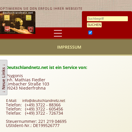
OPTIMIEREN SIE DEN ERFOLG IHRER WEBSEITE
Ähnlichkeitssuche
HOME
IMPRESSUM
KONTAKT
AGB
↓ Neue Links ↓
Deutschlandnetz.net ist ein Service von:
Link hinzufügen
Psygonis
Inh. Mathias Fiedler
Eintrag ändern
Limbacher Straße 103
09243 Niederfrohna
Top 10
Newsletter
Telefon:
(+49) 3722 - 88366
Werbedienstleistungen
Telefon:
(+49) 3722 - 605456
Telefax:
(+49) 3722 - 726734
Handy Tarifvergleich
Steuernummer: 221 219 04695
UStIdent-Nr.: DE199526777
Partner