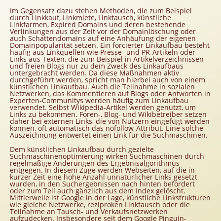
Homepageerstellung
Im Gegensatz dazu stehen Methoden, die zum Beispiel
durch Linkkauf, Linkmiete, Linktausch, künstliche
Webkatalog
Linkfarmen, Expired Domains und deren bestehende
Verlinkungen aus der Zeit vor der Domainlöschung oder
Linkaufbau
auch Schattendomains auf eine Anhäufung der eigenen
Domainpopularität setzen. Ein forcierter Linkaufbau besteht
Sonderangebot
häufig aus Linkquellen wie Presse- und PR-Artikeln oder
Links aus Texten, die zum Beispiel in Artikelverzeichnissen
und freien Blogs nur zu dem Zweck des Linkaufbaus
untergebracht werden. Da diese Maßnahmen aktiv
durchgeführt werden, spricht man hierbei auch von einem
künstlichen Linkaufbau. Auch die Teilnahme in sozialen
Netzwerken, das Kommentieren auf Blogs oder Antworten in
Experten-Communitys werden häufig zum Linkaufbau
verwendet. Selbst Wikipedia-Artikel werden genutzt, um
Links zu bekommen. Foren-, Blog- und Wikibetreiber setzen
daher bei externen Links, die von Nutzern eingefügt werden
können, oft automatisch das nofollow-Attribut. Eine solche
Auszeichnung entwertet einen Link für die Suchmaschinen.
Dem künstlichen Linkaufbau durch gezielte
Suchmaschinenoptimierung wirken Suchmaschinen durch
regelmäßige Änderungen des Ergebnisalgorithmus
entgegen. In diesem Zuge werden Webseiten, auf die in
kurzer Zeit eine hohe Anzahl unnatürlicher Links gesetzt
wurden, in den Suchergebnissen nach hinten befördert
oder zum Teil auch gänzlich aus dem Index gelöscht.
Mittlerweile ist Google in der Lage, künstliche Linkstrukturen
wie gleiche Netzwerke, reziproken Linktausch oder die
Teilnahme an Tausch- und Verkaufsnetzwerken
aufzudecken. Insbesondere seit dem Google Pinguin-