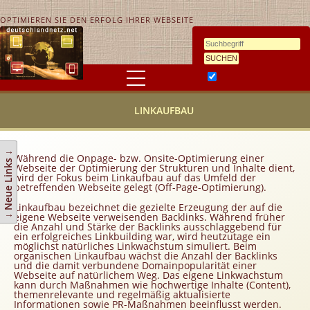
OPTIMIEREN SIE DEN ERFOLG IHRER WEBSEITE
Ähnlichkeitssuche
HOME
LINKAUFBAU
KONTAKT
AGB
↓ Neue Links ↓
Während die Onpage- bzw. Onsite-Optimierung einer
Link hinzufügen
Webseite der Optimierung der Strukturen und Inhalte dient,
wird der Fokus beim Linkaufbau auf das Umfeld der
betreffenden Webseite gelegt (Off-Page-Optimierung).
Eintrag ändern
Linkaufbau bezeichnet die gezielte Erzeugung der auf die
Top 10
eigene Webseite verweisenden Backlinks. Während früher
die Anzahl und Stärke der Backlinks ausschlaggebend für
Newsletter
ein erfolgreiches Linkbuilding war, wird heutzutage ein
möglichst natürliches Linkwachstum simuliert. Beim
Werbedienstleistungen
organischen Linkaufbau wächst die Anzahl der Backlinks
und die damit verbundene Domainpopularität einer
Handy Tarifvergleich
Webseite auf natürlichem Weg. Das eigene Linkwachstum
kann durch Maßnahmen wie hochwertige Inhalte (Content),
themenrelevante und regelmäßig aktualisierte
Partner
Informationen sowie PR-Maßnahmen beeinflusst werden.