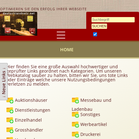
OPTIMIEREN SIE DEN ERFOLG IHRER WEBSEITE
Ähnlichkeitssuche
HOME
HOME
KONTAKT
AGB
Hier finden Sie eine große Auswahl hochwertiger und
↓ Neue Links ↓
geprüfter Links geordnet nach Kategorien. Um unseren
Link hinzufügen
Webkatalog sauber zu halten, bitten wir Sie, uns tote Links
oder Einträge welche unsere Nutzungsbedingungen
verletzen zu melden.
Eintrag ändern
Top 10
Auktionshäuser
Messebau und
Newsletter
Ladenbau
Dienstleistungen
Werbedienstleistungen
Sonstiges
Einzelhandel
Handy Tarifvergleich
Werbeartikel
Grosshändler
Partner
Druckerei