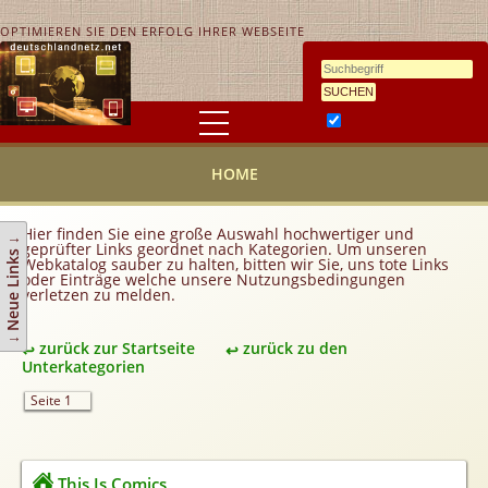
OPTIMIEREN SIE DEN ERFOLG IHRER WEBSEITE
Ähnlichkeitssuche
HOME
HOME
KONTAKT
AGB
Hier finden Sie eine große Auswahl hochwertiger und
↓ Neue Links ↓
geprüfter Links geordnet nach Kategorien. Um unseren
Link hinzufügen
Webkatalog sauber zu halten, bitten wir Sie, uns tote Links
oder Einträge welche unsere Nutzungsbedingungen
verletzen zu melden.
Eintrag ändern
Top 10
zurück zur Startseite
zurück zu den
Newsletter
Unterkategorien
Werbedienstleistungen
Seite 1
Handy Tarifvergleich
Partner
This Is Comics