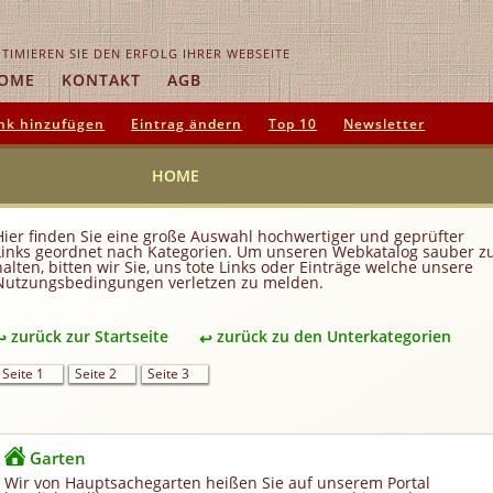
TIMIEREN SIE DEN ERFOLG IHRER WEBSEITE
OME
KONTAKT
AGB
nk hinzufügen
Eintrag ändern
Top 10
Newsletter
HOME
Hier finden Sie eine große Auswahl hochwertiger und geprüfter
Links geordnet nach Kategorien. Um unseren Webkatalog sauber z
halten, bitten wir Sie, uns tote Links oder Einträge welche unsere
Nutzungsbedingungen verletzen zu melden.
zurück zur Startseite
zurück zu den Unterkategorien
Seite 1
Seite 2
Seite 3
Garten
Wir von Hauptsachegarten heißen Sie auf unserem Portal