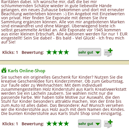
Raritäten dabei. Ich wünsche mir, daß die bei mir
schlummernden Schätze wieder in gute liebevolle Hände
gelangen, ein neues Zuhause bekommen und dort mit erneuter
Beachtung weiterleben können :-) Ein Angebot mit Einzelwerten
von privat. Hier finden Sie Exponate mit denen Sie ihre
Sammlung ergänzen können. Alle von mir angebotenen Marken
sind einwandfrei und ohne Mängel. Überwiegend biete ich
selbst gesammelte Artikel an. Alle Exponate vor 1945 kommen
aus einer kleinen Erbschaft. Alle Auktionen werden für nur 1 EUR
eingestellt! Sein Sie dabei! - Bis bald - Viel Glück! - Ich freu mich
auf Sie!
★★★★
Klicks: 1
Bewertung:
Karls Online-Shop
Sie suchen ein originelles Geschenk für Kinder? Nutzen Sie die
kreative Geschenkidee fürs Kinderzimmer. Ob zum Geburtstag,
zur Taufe oder zu Weihnachten: Mit dem individuell
zusammengestellten Holz Kinderstuhl aus Karls Kreativwerkstatt
werden Sie ein Lächeln zaubern. Sie wählen nicht nur die
passende Farbe. Wir haben tolle Motive zur Auswahl, die den
Stuhl für Kinder besonders attraktiv machen. Von der Ente bis
zum Auto ist alles dabei. Das Besondere: Auf Wunsch versehen
wir die Kinderstühle aus Holz auch mit dem Namen des Kindes.
Die bunten Kinderstühle aus Karls Stuhl Shop sind einzigartig.
★★★★
Klicks: 1
Bewertung: