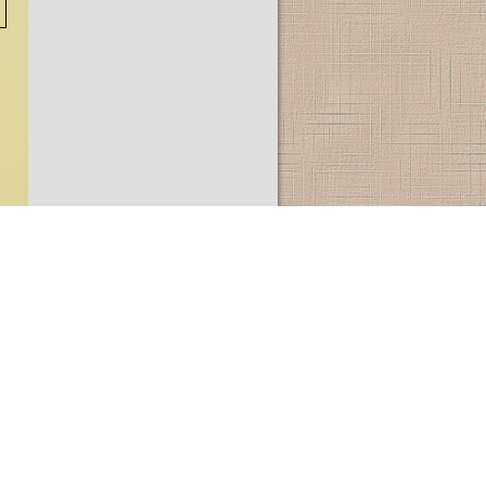
© www.deutschlandnetz.net
Gesamteinträge: 3773