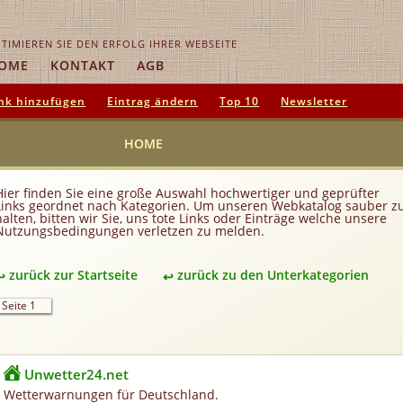
TIMIEREN SIE DEN ERFOLG IHRER WEBSEITE
OME
KONTAKT
AGB
nk hinzufügen
Eintrag ändern
Top 10
Newsletter
HOME
Hier finden Sie eine große Auswahl hochwertiger und geprüfter
Links geordnet nach Kategorien. Um unseren Webkatalog sauber z
halten, bitten wir Sie, uns tote Links oder Einträge welche unsere
Nutzungsbedingungen verletzen zu melden.
zurück zur Startseite
zurück zu den Unterkategorien
Seite 1
Unwetter24.net
Wetterwarnungen für Deutschland.