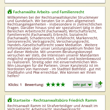
Fachanwälte Arbeits- und Familienrecht
Willkommen bei der Rechtsanwaltskanzlei Struckmeyer
und Gundelach. Wir beraten Sie in allen allgemeinen
Rechtsangelegenheiten - insbesondere in zivilrechtlichen
Fragen. Darüber hinaus sind wir spezialisiert tätig in den
Bereichen Arbeitsrecht (Fachanwalt), Wirtschaftsrecht,
Familienrecht (Fachanwalt), Erbrecht, Sozialrecht
(Fachanwalt), Schadensrecht, Unfallrecht, Markenrecht,
Seniorenrecht, Vertragsrecht, Versicherungsrecht,
Handels-/Gesellschaftsrecht sowie Mediation . Weitere
Informationen über unser Leistungsspektrum finden Sie
auf dieser Website. Mit unserem Beratungskonzept
versuchen wir stets, die Interessen unserer Mandanten
möglichst ergebnisorientiert, schnell und kostenbewusst
zu realisieren. Streitig oder mit einvernehmlichen Win-
Win-Lösungen für die Parteien. Unser Kanzleisitz ist im
Nordosten von Hannover - im Stadtteil Bothfeld - gut mit
Stadtbahn und Pkw erreichbar. Wie können wir Ihnen
helfen?
★★★★
Klicks: 1
Bewertung:
Startseite - Rechtsanwaltsbüro Friedrich Ramm
Rechtsanwalt Ramm ist Strafverteidiger und Anwalt im
Vertragsrecht, Arbeitsrecht, Handwerksrecht,