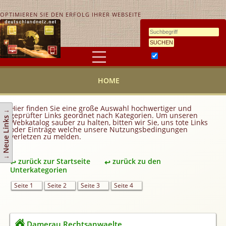
OPTIMIEREN SIE DEN ERFOLG IHRER WEBSEITE
Ähnlichkeitssuche
HOME
HOME
KONTAKT
AGB
Hier finden Sie eine große Auswahl hochwertiger und
↓ Neue Links ↓
geprüfter Links geordnet nach Kategorien. Um unseren
Link hinzufügen
Webkatalog sauber zu halten, bitten wir Sie, uns tote Links
oder Einträge welche unsere Nutzungsbedingungen
verletzen zu melden.
Eintrag ändern
Top 10
zurück zur Startseite
zurück zu den
Newsletter
Unterkategorien
Werbedienstleistungen
Seite 1
Seite 2
Seite 3
Seite 4
Handy Tarifvergleich
Partner
Damerau Rechtsanwaelte