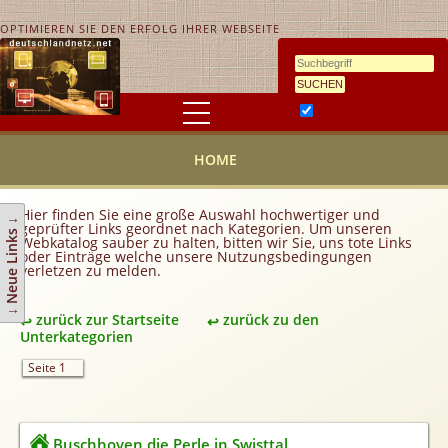
OPTIMIEREN SIE DEN ERFOLG IHRER WEBSEITE
Ähnlichkeitssuche
HOME
HOME
KONTAKT
AGB
Hier finden Sie eine große Auswahl hochwertiger und
↓ Neue Links ↓
geprüfter Links geordnet nach Kategorien. Um unseren
Link hinzufügen
Webkatalog sauber zu halten, bitten wir Sie, uns tote Links
oder Einträge welche unsere Nutzungsbedingungen
verletzen zu melden.
Eintrag ändern
Top 10
zurück zur Startseite
zurück zu den
Newsletter
Unterkategorien
Werbedienstleistungen
Seite 1
Handy Tarifvergleich
Partner
Buschhoven die Perle in Swisttal