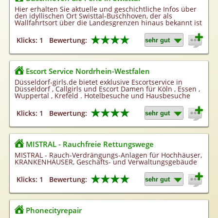
Homepageerstellung
Hier erhalten Sie aktuelle und geschichtliche Infos über
den idyllischen Ort Swisttal-Buschhoven, der als
Webkatalog
Wallfahrtsort über die Landesgrenzen hinaus bekannt ist
Linkaufbau
★★★★
Klicks: 1
Bewertung:
Sonderangebot
Escort Service Nordrhein-Westfalen
Düsseldorf-girls.de bietet exklusive Escortservice in
Düsseldorf , Callgirls und Escort Damen für Köln , Essen ,
Wuppertal , Krefeld . Hotelbesuche und Hausbesuche
★★★★
Klicks: 1
Bewertung:
MISTRAL - Rauchfreie Rettungswege
MISTRAL - Rauch-Verdrängungs-Anlagen für Hochhäuser,
KRANKENHÄUSER, Geschäfts- und Verwaltungsgebäude
★★★★
Klicks: 1
Bewertung:
Phonecityrepair