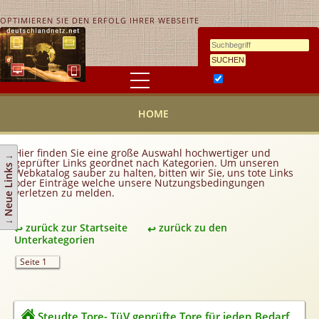
OPTIMIEREN SIE DEN ERFOLG IHRER WEBSEITE
Ähnlichkeitssuche
HOME
HOME
KONTAKT
AGB
Hier finden Sie eine große Auswahl hochwertiger und
↓ Neue Links ↓
geprüfter Links geordnet nach Kategorien. Um unseren
Link hinzufügen
Webkatalog sauber zu halten, bitten wir Sie, uns tote Links
oder Einträge welche unsere Nutzungsbedingungen
verletzen zu melden.
Eintrag ändern
Top 10
zurück zur Startseite
zurück zu den
Newsletter
Unterkategorien
Werbedienstleistungen
Seite 1
Handy Tarifvergleich
Partner
Steudte Tore- TüV geprüfte Tore für jeden Bedarf