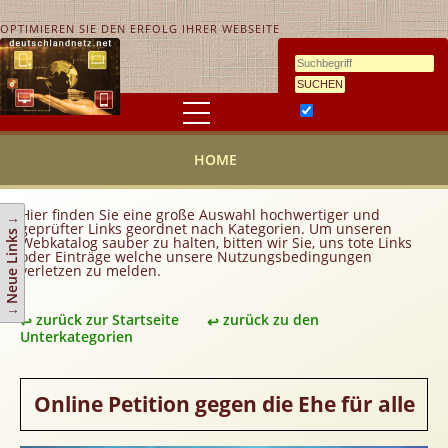
OPTIMIEREN SIE DEN ERFOLG IHRER WEBSEITE
Ähnlichkeitssuche
HOME
HOME
KONTAKT
AGB
Hier finden Sie eine große Auswahl hochwertiger und
↓ Neue Links ↓
geprüfter Links geordnet nach Kategorien. Um unseren
Link hinzufügen
Webkatalog sauber zu halten, bitten wir Sie, uns tote Links
oder Einträge welche unsere Nutzungsbedingungen
verletzen zu melden.
Eintrag ändern
Top 10
zurück zur Startseite
zurück zu den
Newsletter
Unterkategorien
Werbedienstleistungen
Handy Tarifvergleich
Online Petition gegen die Ehe für alle
Partner