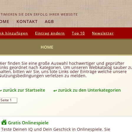
TIMIEREN SIE DEN ERFOLG IHRER WEBSEITE
OME
KONTAKT
AGB
nk hinzufügen
Eintrag ändern
Top 10
Newsletter
HOME
Hier finden Sie eine große Auswahl hochwertiger und geprüfter
Links geordnet nach Kategorien. Um unseren Webkatalog sauber z
halten, bitten wir Sie, uns tote Links oder Einträge welche unsere
Nutzungsbedingungen verletzen zu melden.
zurück zur Startseite
zurück zu den Unterkategorien
Seite 1
Gratis Onlinespiele
Teste Deinen IQ und Dein Geschick in Onlinespiele. Sie