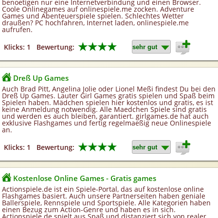
benoetigen nur eine Internetverbindung und einen Browser.
Coole Onlinegames auf onlinespiele.me zocken. Adventure
Games und Abenteuerspiele spielen. Schlechtes Wetter
draußen? PC hochfahren, Internet laden, onlinespiele.me
aufrufen.
★★★★
Klicks: 1
Bewertung:
Dreß Up Games
Auch Brad Pitt, Angelina Jolie oder Lionel Meßi findest Du bei den
Dreß Up Games. Lauter Girl Games gratis spielen und Spaß beim
Spielen haben. Mädchen spielen hier kostenlos und gratis, es ist
keine Anmeldung notwendig. Alle Maedchen Spiele sind gratis
und werden es auch bleiben, garantiert. girlgames.de hat auch
exklusive Flashgames und fertig regelmaeßig neue Onlinespiele
an.
★★★★
Klicks: 1
Bewertung:
Kostenlose Online Games - Gratis games
Actionspiele.de ist ein Spiele-Portal, das auf kostenlose online
Flashgames basiert. Auch unsere Partnerseiten haben geniale
Ballerspiele, Rennspiele und Sportspiele. Alle Kategorien haben
einen Bezug zum Action-Genre und haben es in sich.
Actionspiele.de spielt aus Spaß und distanziert sich von realer