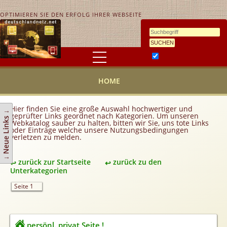
OPTIMIEREN SIE DEN ERFOLG IHRER WEBSEITE
Ähnlichkeitssuche
HOME
HOME
KONTAKT
AGB
Hier finden Sie eine große Auswahl hochwertiger und
↓ Neue Links ↓
geprüfter Links geordnet nach Kategorien. Um unseren
Link hinzufügen
Webkatalog sauber zu halten, bitten wir Sie, uns tote Links
oder Einträge welche unsere Nutzungsbedingungen
verletzen zu melden.
Eintrag ändern
Top 10
zurück zur Startseite
zurück zu den
Newsletter
Unterkategorien
Werbedienstleistungen
Seite 1
Handy Tarifvergleich
Partner
persönl. privat Seite !