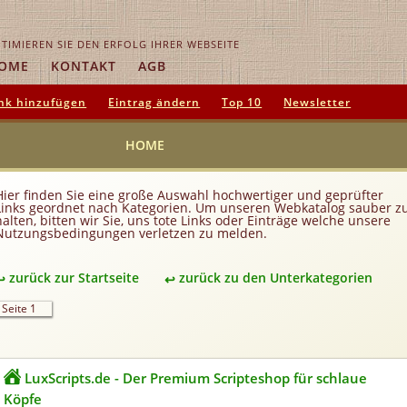
TIMIEREN SIE DEN ERFOLG IHRER WEBSEITE
OME
KONTAKT
AGB
nk hinzufügen
Eintrag ändern
Top 10
Newsletter
HOME
Hier finden Sie eine große Auswahl hochwertiger und geprüfter
Links geordnet nach Kategorien. Um unseren Webkatalog sauber z
halten, bitten wir Sie, uns tote Links oder Einträge welche unsere
Nutzungsbedingungen verletzen zu melden.
zurück zur Startseite
zurück zu den Unterkategorien
Seite 1
LuxScripts.de - Der Premium Scripteshop für schlaue
Köpfe