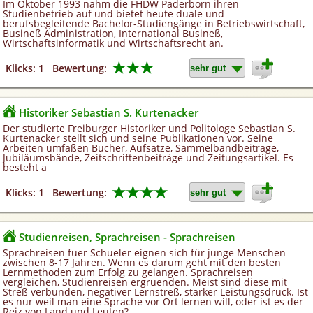
Im Oktober 1993 nahm die FHDW Paderborn ihren
Studienbetrieb auf und bietet heute duale und
berufsbegleitende Bachelor-Studiengänge in Betriebswirtschaft,
Busineß Administration, International Busineß,
Wirtschaftsinformatik und Wirtschaftsrecht an.
★★★
Klicks: 1
Bewertung:
Historiker Sebastian S. Kurtenacker
Der studierte Freiburger Historiker und Politologe Sebastian S.
Kurtenacker stellt sich und seine Publikationen vor. Seine
Arbeiten umfaßen Bücher, Aufsätze, Sammelbandbeiträge,
Jubiläumsbände, Zeitschriftenbeiträge und Zeitungsartikel. Es
besteht a
★★★★
Klicks: 1
Bewertung:
Studienreisen, Sprachreisen - Sprachreisen
Sprachreisen fuer Schueler eignen sich für junge Menschen
zwischen 8-17 Jahren. Wenn es darum geht mit den besten
Lernmethoden zum Erfolg zu gelangen. Sprachreisen
vergleichen, Studienreisen ergruenden. Meist sind diese mit
Streß verbunden, negativer Lernstreß, starker Leistungsdruck. Ist
es nur weil man eine Sprache vor Ort lernen will, oder ist es der
Reiz von Land und Leuten?