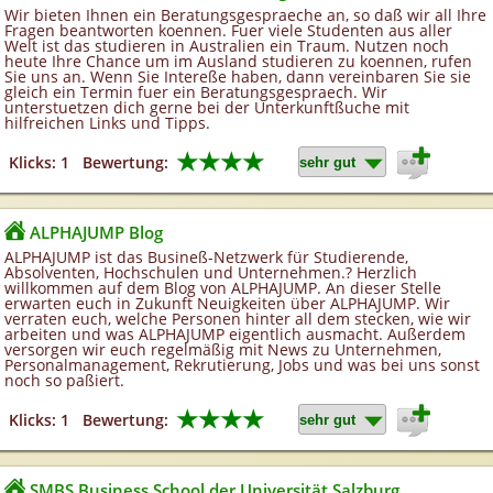
Wir bieten Ihnen ein Beratungsgespraeche an, so daß wir all Ihre
Fragen beantworten koennen. Fuer viele Studenten aus aller
Welt ist das studieren in Australien ein Traum. Nutzen noch
heute Ihre Chance um im Ausland studieren zu koennen, rufen
Sie uns an. Wenn Sie Intereße haben, dann vereinbaren Sie sie
gleich ein Termin fuer ein Beratungsgespraech. Wir
unterstuetzen dich gerne bei der Unterkunftßuche mit
hilfreichen Links und Tipps.
★★★★
Klicks: 1
Bewertung:
ALPHAJUMP Blog
ALPHAJUMP ist das Busineß-Netzwerk für Studierende,
Absolventen, Hochschulen und Unternehmen.? Herzlich
willkommen auf dem Blog von ALPHAJUMP. An dieser Stelle
erwarten euch in Zukunft Neuigkeiten über ALPHAJUMP. Wir
verraten euch, welche Personen hinter all dem stecken, wie wir
arbeiten und was ALPHAJUMP eigentlich ausmacht. Außerdem
versorgen wir euch regelmäßig mit News zu Unternehmen,
Personalmanagement, Rekrutierung, Jobs und was bei uns sonst
noch so paßiert.
★★★★
Klicks: 1
Bewertung:
SMBS Business School der Universität Salzburg