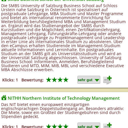
Die SMBS University of Salzburg Business School auf Schloss
Urstein nahe Salzburg in Österreich ist spezialisiert auf
postgraduale Lehrgänge, MBA Studium und Master Programme
und bietet als international renommierte Einrichtung für
Weiterbildung berufsbegleitend MBA und Management Studium
an. Ergänzt wird das Studienangebot der SMBS durch
Kurzstudien und die Möglichkeit, einen Zertifikationslehrgang,
Management Lehrgang, Führungskräfte-Lehrgang oder andere
postgraduale Lehrgänge zu Projektmanagement und Leadership
in erster Linie als internationales Studium zu absolvieren. Über
den eCampus erhalten Studierende im Management-Studium
aktuelle Informationen und Lerninhalte. Ein postgraduales
Studium an der SMBS gilt als Universitätsstudium und wird an
der Universität Salzburg abgeschlossen. University of Salzburg
Business School: Informieren, Anmelden, Berufsbegleitend
Studieren und MTD, MIM, MIB, MBL und verschiedene Executive
MBA Abschlüsse erwerben.
★★★★
Klicks: 1
Bewertung:
NITHH Northern Institute of Technology Management
Das NIT bietet einen europaweit einzigartigen
englischsprachigen Doppelstudiengang an. Besonders attraktiv:
Die Miete, sowie ein Großteil der Studiengebühren sind durch
Stipendien gedeckt.
★★★★
Klicks: 1
Bewertung: