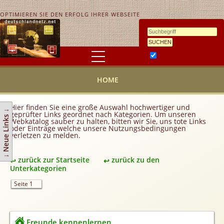
OPTIMIEREN SIE DEN ERFOLG IHRER WEBSEITE
Ähnlichkeitssuche
HOME
HOME
KONTAKT
AGB
Hier finden Sie eine große Auswahl hochwertiger und
↓ Neue Links ↓
geprüfter Links geordnet nach Kategorien. Um unseren
Link hinzufügen
Webkatalog sauber zu halten, bitten wir Sie, uns tote Links
oder Einträge welche unsere Nutzungsbedingungen
verletzen zu melden.
Eintrag ändern
Top 10
zurück zur Startseite
zurück zu den
Newsletter
Unterkategorien
Werbedienstleistungen
Seite 1
Handy Tarifvergleich
Partner
Freunde kennenlernen