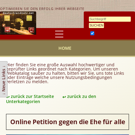
OPTIMIEREN SIE DEN ERFOLG IHRER WEBSEITE
Ähnlichkeitssuche
HOME
HOME
KONTAKT
AGB
Hier finden Sie eine große Auswahl hochwertiger und
↓ Neue Links ↓
geprüfter Links geordnet nach Kategorien. Um unseren
Link hinzufügen
Webkatalog sauber zu halten, bitten wir Sie, uns tote Links
oder Einträge welche unsere Nutzungsbedingungen
verletzen zu melden.
Eintrag ändern
Top 10
zurück zur Startseite
zurück zu den
Newsletter
Unterkategorien
Werbedienstleistungen
Handy Tarifvergleich
Online Petition gegen die Ehe für alle
Partner