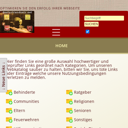
OPTIMIEREN SIE DEN ERFOLG IHRER WEBSEITE
Ähnlichkeitssuche
HOME
HOME
KONTAKT
AGB
Hier finden Sie eine große Auswahl hochwertiger und
↓ Neue Links ↓
geprüfter Links geordnet nach Kategorien. Um unseren
Link hinzufügen
Webkatalog sauber zu halten, bitten wir Sie, uns tote Links
oder Einträge welche unsere Nutzungsbedingungen
verletzen zu melden.
Eintrag ändern
Top 10
Behinderte
Ratgeber
Newsletter
Communities
Religionen
Werbedienstleistungen
Eltern
Senioren
Handy Tarifvergleich
Feuerwehren
Sonstiges
Partner