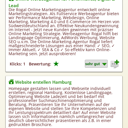
Homepageerstellung
Lead
Die Rogal Online Marketingagentur entwickelt online
Webkatalog
Marketingstrategien. Als Fullservice Werbeagentur bieten
wir Performance Marketing, Webdesign, Online
Linkaufbau
Marketing, Marketing 4.0 und E-Commerce im Herzen von
Südwestdeutschland an. Effektive Neukundengewinnung
Sonderangebot
im Internet - Jetzt neue Kunden gewinnen mit präziser
Online Marketing Strategie. Werbeagentur Rogal hilft bei
Landingpage Optimierung, AdWords Werbung, Website
SEO u.v.m. Die Online-Marketing-Agentur Rogal liefert
maßgeschneiderte Lösungen aus einer Hand: ✓ SEO, ✓
Immer Aktuell, ✓ SEA & Co ✓ So effektiv kann Online-
Marketing sein. Jetzt ausprobieren!
★
Klicks: 1
Bewertung:
Website erstellen Hamburg
Homepage gestalten lassen und Webseite individuell
erstellen, regional Hamburg. Kostenlose Landingpage,
Optimierung Website Ladezeit und bei bedarf mit
professioneller Suchmaschinenoptimierung und
Beratung. Präsentieren Sie Ihr Unternehmen auf der
eigenen Website und stellen Sie Ihre Kompetenzen und
Ihr Leistungsspektrum detailliert dar! Auf einer Website
lassen sich Informationen nämlich umfangreicher und
deutlich übersichtlicher präsentieren als z.B. in einer
gedruckten Broschüre.