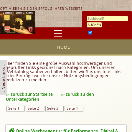
OPTIMIEREN SIE DEN ERFOLG IHRER WEBSEITE
Ähnlichkeitssuche
HOME
HOME
KONTAKT
AGB
Hier finden Sie eine große Auswahl hochwertiger und
↓ Neue Links ↓
geprüfter Links geordnet nach Kategorien. Um unseren
Link hinzufügen
Webkatalog sauber zu halten, bitten wir Sie, uns tote Links
oder Einträge welche unsere Nutzungsbedingungen
verletzen zu melden.
Eintrag ändern
Top 10
zurück zur Startseite
zurück zu den
Newsletter
Unterkategorien
Werbedienstleistungen
Seite 1
Seite 2
Seite 3
Seite 4
Handy Tarifvergleich
Partner
Online Werbeagentur für Performance, Digital &