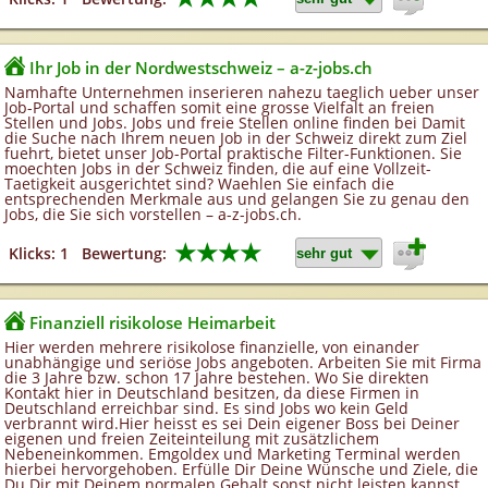
Ihr Job in der Nordwestschweiz – a-z-jobs.ch
Namhafte Unternehmen inserieren nahezu taeglich ueber unser
Job-Portal und schaffen somit eine grosse Vielfalt an freien
Stellen und Jobs. Jobs und freie Stellen online finden bei Damit
die Suche nach Ihrem neuen Job in der Schweiz direkt zum Ziel
fuehrt, bietet unser Job-Portal praktische Filter-Funktionen. Sie
moechten Jobs in der Schweiz finden, die auf eine Vollzeit-
Taetigkeit ausgerichtet sind? Waehlen Sie einfach die
entsprechenden Merkmale aus und gelangen Sie zu genau den
Jobs, die Sie sich vorstellen – a-z-jobs.ch.
★★★★
Klicks: 1
Bewertung:
Finanziell risikolose Heimarbeit
Hier werden mehrere risikolose finanzielle, von einander
unabhängige und seriöse Jobs angeboten. Arbeiten Sie mit Firma
die 3 Jahre bzw. schon 17 Jahre bestehen. Wo Sie direkten
Kontakt hier in Deutschland besitzen, da diese Firmen in
Deutschland erreichbar sind. Es sind Jobs wo kein Geld
verbrannt wird.Hier heisst es sei Dein eigener Boss bei Deiner
eigenen und freien Zeiteinteilung mit zusätzlichem
Nebeneinkommen. Emgoldex und Marketing Terminal werden
hierbei hervorgehoben. Erfülle Dir Deine Wünsche und Ziele, die
Du Dir mit Deinem normalen Gehalt sonst nicht leisten kannst.