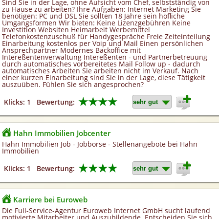
Sind Sie in der Lage, ohne Aufsicht vom Chef, selbstständig von
zu Hause zu arbeiten? Ihre Aufgaben: Internet Marketing Sie
benötigen: PC und DSL Sie sollten 18 Jahre sein höfliche
Umgangsformen Wir bieten: Keine Lizenzgebühren Keine
Investition Websiten Heimarbeit Werbemittel
Telefonkostenzuschuß für Handygespräche Freie Zeiteinteilung
Einarbeitung kostenlos per Voip und Mail Einen persönlichen
Ansprechpartner Modernes Backoffice mit
Intereßentenverwaltung Intereßenten - und Partnerbetreuung
durch automatisches vorbereitetes Mail Follow up - dadurch
automatisches Arbeiten Sie arbeiten nicht im Verkauf. Nach
einer kurzen Einarbeitung sind Sie in der Lage, diese Tätigkeit
auszuüben. Fühlen Sie sich angesprochen?
★★★★
Klicks: 1
Bewertung:
Hahn Immobilien Jobcenter
Hahn Immobilien Job - Jobbörse - Stellenangebote bei Hahn
Immobilien
★★★★
Klicks: 1
Bewertung:
Karriere bei Euroweb
Die Full-Service-Agentur Euroweb Internet GmbH sucht laufend
motivierte Mitarbeiter und Auszubildende. Entscheiden Sie sich