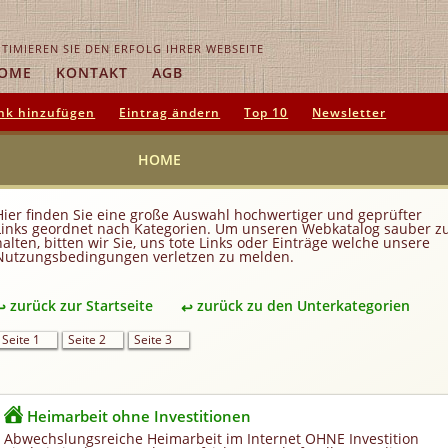
TIMIEREN SIE DEN ERFOLG IHRER WEBSEITE
OME
KONTAKT
AGB
nk hinzufügen
Eintrag ändern
Top 10
Newsletter
HOME
Hier finden Sie eine große Auswahl hochwertiger und geprüfter
Links geordnet nach Kategorien. Um unseren Webkatalog sauber z
halten, bitten wir Sie, uns tote Links oder Einträge welche unsere
Nutzungsbedingungen verletzen zu melden.
zurück zur Startseite
zurück zu den Unterkategorien
Seite 1
Seite 2
Seite 3
Heimarbeit ohne Investitionen
Abwechslungsreiche Heimarbeit im Internet OHNE Investition