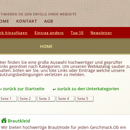
TIMIEREN SIE DEN ERFOLG IHRER WEBSEITE
OME
KONTAKT
AGB
nk hinzufügen
Eintrag ändern
Top 10
Newsletter
HOME
Hier finden Sie eine große Auswahl hochwertiger und geprüfter
Links geordnet nach Kategorien. Um unseren Webkatalog sauber z
halten, bitten wir Sie, uns tote Links oder Einträge welche unsere
Nutzungsbedingungen verletzen zu melden.
zurück zur Startseite
zurück zu den Unterkategorien
Seite 1
Seite 2
Seite 3
Seite 4
Seite 5
Brautkleid
Wir bieten hochwertige Brautmode für jeden Geschmack.Ob ein