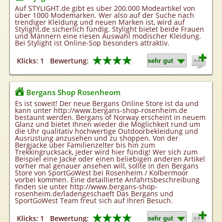
Auf STYLIGHT.de gibt es über 200.000 Modeartikel von
über 1000 Modemarken. Wer also auf der Suche nach
trendiger Kleidung und neuen Marken ist, wird auf
Stylight.de sicherlich fündig. Stylight bietet beide Frauen
und Männern eine riesen Auswahl modischer Kleidung.
Bei Stylight ist Online-Sop besonders attraktiv.
★★★★
Klicks: 1
Bewertung:
Bergans Shop Rosenheom
Es ist soweit! Der neue Bergans Online Store ist da und
kann unter http://www.bergans-shop-rosenheim.de
bestaunt werden. Bergans of Norway erscheint in neuem
Glanz und bietet Ihnen wieder die Möglichkeit rund um
die Uhr qualitativ hochwertige Outdoorbekleidung und
Ausrüstung anzusehen und zu shoppen. Von der
Bergjacke über Familienzelter bis hin zum
Trekkingrucksack, jeder wird hier fündig! Wer sich zum
Beispiel eine Jacke oder einen beliebigen anderen Artikel
vorher mal genauer ansehen will, sollte in den Bergans
Store von SportGoWest bei Rosenheim / Kolbermoor
vorbei kommen. Eine detaillierte Anfahrtsbeschreibung
finden sie unter http://www.bergans-shop-
rosenheim.de/ladengeschaeft Das Bergans und
SportGoWest Team freut sich auf Ihren Besuch.
★★★★
Klicks: 1
Bewertung: