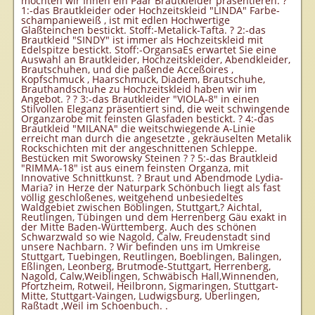
möchten wir Ihnen ein Paar Brautkleider präsentieren. ?
1:-das Brautkleider oder Hochzeitskleid "LINDA" Farbe-
schampanieweiß , ist mit edlen Hochwertige
Glaßteinchen bestickt. Stoff:-Metalick-Tafta. ? 2:-das
Brautkleid "SINDY" ist immer als Hochzeitskleid mit
Edelspitze bestickt. Stoff:-OrgansaEs erwartet Sie eine
Auswahl an Brautkleider, Hochzeitskleider, Abendkleider,
Brautschuhen, und die paßende Acceßoires ,
Kopfschmuck , Haarschmuck, Diadem, Brautschuhe,
Brauthandschuhe zu Hochzeitskleid haben wir im
Angebot. ? ? 3:-das Brautkleider "VIOLA-8" in einen
Stilvollen Eleganz präsentiert sind, die weit schwingende
Organzarobe mit feinsten Glasfaden bestickt. ? 4:-das
Brautkleid "MILANA" die weitschwiegende A-Linie
erreicht man durch die angesetzte , gekräuselten Metalik
Rockschichten mit der angeschnittenen Schleppe.
Bestücken mit Sworowsky Steinen ? ? 5:-das Brautkleid
"RIMMA-18" ist aus einem feinsten Organza, mit
Innovative Schnittkunst. ? Braut und Abendmode Lydia-
Maria? in Herze der Naturpark Schönbuch liegt als fast
völlig geschloßenes, weitgehend unbesiedeltes
Waldgebiet zwischen Böblingen, Stuttgart,? Aichtal,
Reutlingen, Tübingen und dem Herrenberg Gäu exakt in
der Mitte Baden-Württemberg. Auch des schönen
Schwarzwald so wie Nagold, Calw, Freudenstadt sind
unsere Nachbarn. ? Wir befinden uns im Umkreise
Stuttgart, Tuebingen, Reutlingen, Boeblingen, Balingen,
Eßlingen, Leonberg, Brutmode-Stuttgart, Herrenberg,
Nagold, Calw,Weiblingen, Schwäbisch Hall,Winnenden,
Pfortzheim, Rotweil, Heilbronn, Sigmaringen, Stuttgart-
Mitte, Stuttgart-Vaingen, Ludwigsburg, Uberlingen,
Raßtadt ,Weil im Schoenbuch. .