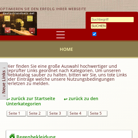
OPTIMIEREN SIE DEN ERFOLG IHRER WEBSEITE
Ähnlichkeitssuche
HOME
HOME
KONTAKT
AGB
Hier finden Sie eine große Auswahl hochwertiger und
↓ Neue Links ↓
geprüfter Links geordnet nach Kategorien. Um unseren
Link hinzufügen
Webkatalog sauber zu halten, bitten wir Sie, uns tote Links
oder Einträge welche unsere Nutzungsbedingungen
verletzen zu melden.
Eintrag ändern
Top 10
zurück zur Startseite
zurück zu den
Newsletter
Unterkategorien
Werbedienstleistungen
Seite 1
Seite 2
Seite 3
Seite 4
Seite 5
Handy Tarifvergleich
Partner
Regenbekleidung