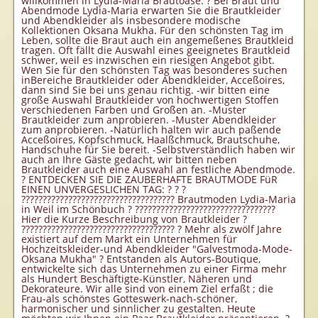
willkommen in Lydia-Maria Brautoase. ? Bei Braut und
Abendmode Lydia-Maria erwarten Sie die Brautkleider
und Abendkleider als insbesondere modische
Kollektionen Oksana Mukha. Für den schönsten Tag im
Leben, sollte die Braut auch ein angemeßenes Brautkleid
tragen. Oft fällt die Auswahl eines geeignetes Brautkleid
schwer, weil es inzwischen ein riesigen Angebot gibt.
Wen Sie für den schönsten Tag was besonderes suchen
inBereiche Brautkleider oder Abendkleider, Acceßoires,
dann sind Sie bei uns genau richtig. -wir bitten eine
große Auswahl Brautkleider von hochwertigen Stoffen
verschiedenen Farben und Großen an. -Muster
Brautkleider zum anprobieren. -Muster Abendkleider
zum anprobieren. -Natürlich halten wir auch paßende
Acceßoires, Kopfschmuck, Haalßchmuck, Brautschuhe,
Handschuhe für Sie bereit. -Selbstverständlich haben wir
auch an Ihre Gäste gedacht, wir bitten neben
Brautkleider auch eine Auswahl an festliche Abendmode.
? ENTDECKEN SIE DIE ZAUBERHAFTE BRAUTMODE FüR
EINEN UNVERGESLICHEN TAG: ? ? ?
???????????????????????????????????? Brautmoden Lydia-Maria
in Weil im Schönbuch ? ?????????????????????????????????
Hier die Kurze Beschreibung von Brautkleider ?
???????????????????????????????????? ? Mehr als zwölf Jahre
existiert auf dem Markt ein Unternehmen für
Hochzeitskleider-und Abendkleider "Galvestmoda-Mode-
Oksana Mukha" ? Entstanden als Autors-Boutique,
entwickelte sich das Unternehmen zu einer Firma mehr
als Hundert Beschäftigte-Künstler, Näheren und
Dekorateure. Wir alle sind von einem Ziel erfaßt ; die
Frau-als schönstes Gotteswerk-nach-schöner,
harmonischer und sinnlicher zu gestalten. Heute