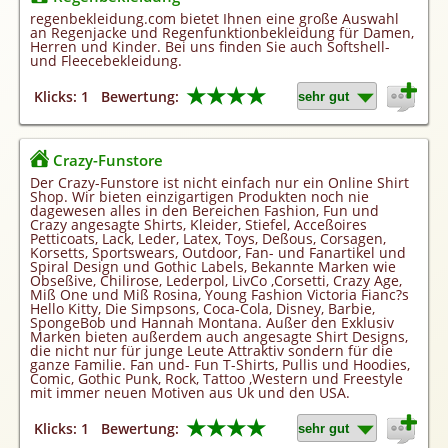
Homepageerstellung
regenbekleidung.com bietet Ihnen eine große Auswahl
an Regenjacke und Regenfunktionbekleidung für Damen,
Webkatalog
Herren und Kinder. Bei uns finden Sie auch Softshell-
und Fleecebekleidung.
Linkaufbau
★★★★
Klicks: 1
Bewertung:
Sonderangebot
Crazy-Funstore
Der Crazy-Funstore ist nicht einfach nur ein Online Shirt
Shop. Wir bieten einzigartigen Produkten noch nie
dagewesen alles in den Bereichen Fashion, Fun und
Crazy angesagte Shirts, Kleider, Stiefel, Acceßoires
Petticoats, Lack, Leder, Latex, Toys, Deßous, Corsagen,
Korsetts, Sportswears, Outdoor, Fan- und Fanartikel und
Spiral Design und Gothic Labels, Bekannte Marken wie
Obseßive, Chilirose, Lederpol, LivCo ,Corsetti, Crazy Age,
Miß One und Miß Rosina, Young Fashion Victoria Fianc?s
Hello Kitty, Die Simpsons, Coca-Cola, Disney, Barbie,
SpongeBob und Hannah Montana. Außer den Exklusiv
Marken bieten außerdem auch angesagte Shirt Designs,
die nicht nur für junge Leute Attraktiv sondern für die
ganze Familie. Fan und- Fun T-Shirts, Pullis und Hoodies,
Comic, Gothic Punk, Rock, Tattoo ,Western und Freestyle
mit immer neuen Motiven aus Uk und den USA.
★★★★
Klicks: 1
Bewertung: