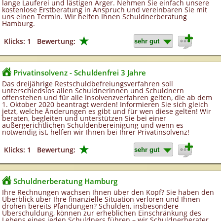
lange Lauferei und lästigen Ärger. Nehmen Sie einfach unsere
kostenlose Erstberatung in Anspruch und vereinbaren Sie mit
uns einen Termin. Wir helfen Ihnen Schuldnerberatung
Hamburg.
★
Klicks: 1
Bewertung:
Privatinsolvenz - Schuldenfrei 3 Jahre
Das dreijährige Restschuldbefreiungsverfahren soll
unterschiedslos allen Schuldnerinnen und Schuldnern
offenstehen und für alle Insolvenzverfahren gelten, die ab dem
1. Oktober 2020 beantragt werden! Informieren Sie sich gleich
jetzt, welche Änderungen es gibt und für wen diese gelten! Wir
beraten, begleiten und unterstützen Sie bei einer
außergerichtlichen Schuldenbereinigung und wenn es
notwendig ist, helfen wir Ihnen bei Ihrer Privatinsolvenz!
★
Klicks: 1
Bewertung:
Schuldnerberatung Hamburg
Ihre Rechnungen wachsen Ihnen über den Kopf? Sie haben den
Überblick über Ihre finanzielle Situation verloren und Ihnen
drohen bereits Pfändungen? Schulden, insbesondere
Überschuldung, können zur erheblichen Einschränkung des
Lebens eines jeden Schuldners führen – wir Schuldnerberater