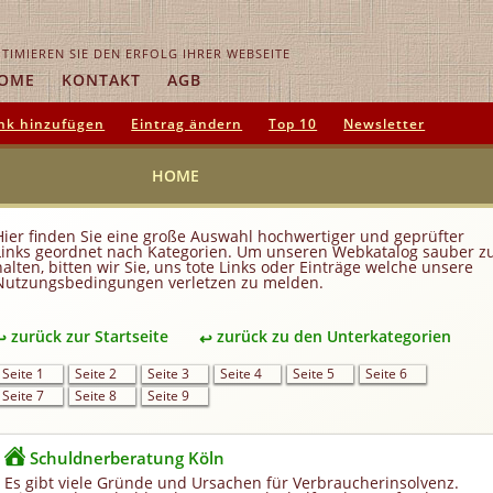
TIMIEREN SIE DEN ERFOLG IHRER WEBSEITE
OME
KONTAKT
AGB
nk hinzufügen
Eintrag ändern
Top 10
Newsletter
HOME
Hier finden Sie eine große Auswahl hochwertiger und geprüfter
Links geordnet nach Kategorien. Um unseren Webkatalog sauber z
halten, bitten wir Sie, uns tote Links oder Einträge welche unsere
Nutzungsbedingungen verletzen zu melden.
zurück zur Startseite
zurück zu den Unterkategorien
Seite 1
Seite 2
Seite 3
Seite 4
Seite 5
Seite 6
Seite 7
Seite 8
Seite 9
Schuldnerberatung Köln
Es gibt viele Gründe und Ursachen für Verbraucherinsolvenz.