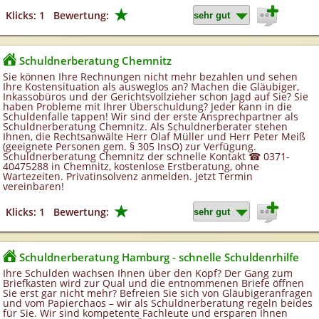
★
Klicks: 1
Bewertung:
Schuldnerberatung Chemnitz
Sie können Ihre Rechnungen nicht mehr bezahlen und sehen
Ihre Kostensituation als ausweglos an? Machen die Gläubiger,
Inkassobüros und der Gerichtsvollzieher schon Jagd auf Sie? Sie
haben Probleme mit Ihrer Überschuldung? Jeder kann in die
Schuldenfalle tappen! Wir sind der erste Ansprechpartner als
Schuldnerberatung Chemnitz. Als Schuldnerberater stehen
Ihnen, die Rechtsanwälte Herr Olaf Müller und Herr Peter Meiß
(geeignete Personen gem. § 305 InsO) zur Verfügung.
Schuldnerberatung Chemnitz der schnelle Kontakt ☎ 0371-
40475288 in Chemnitz, kostenlose Erstberatung, ohne
Wartezeiten. Privatinsolvenz anmelden. Jetzt Termin
vereinbaren!
★
Klicks: 1
Bewertung:
Schuldnerberatung Hamburg - schnelle Schuldenrhilfe
Ihre Schulden wachsen Ihnen über den Kopf? Der Gang zum
Briefkasten wird zur Qual und die entnommenen Briefe öffnen
Sie erst gar nicht mehr? Befreien Sie sich von Gläubigeranfragen
und vom Papierchaos – wir als Schuldnerberatung regeln beides
für Sie. Wir sind kompetente Fachleute und ersparen Ihnen