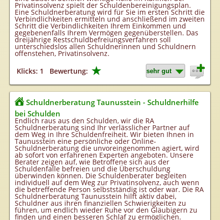
Privatinsolvenz spielt der Schuldenbereinigungsplan.
Eine Schuldnerberatung wird für Sie im ersten Schritt die
Verbindlichkeiten ermitteln und anschließend im zweiten
Schritt die Verbindlichkeiten Ihrem Einkommen und
gegebenenfalls Ihrem Vermögen gegenüberstellen. Das
dreijährige Restschuldbefreiungsverfahren soll
unterschiedslos allen Schuldnerinnen und Schuldnern
offenstehen, Privatinsolvenz.
★
Klicks: 1
Bewertung:
Schuldnerberatung Taunusstein - Schuldnerhilfe
bei Schulden
Endlich raus aus den Schulden, wir die RA
Schuldnerberatung sind Ihr verlässlicher Partner auf
dem Weg in Ihre Schuldenfreiheit. Wir bieten Ihnen in
Taunusstein eine persönliche oder Online-
Schuldnerberatung die unvoreingenommen agiert, wird
ab sofort von erfahrenen Experten angeboten. Unsere
Berater zeigen auf, wie Betroffene sich aus der
Schuldenfalle befreien und die Überschuldung
überwinden können. Die Schuldenberater begleiten
individuell auf dem Weg zur Privatinsolvenz, auch wenn
die betreffende Person selbstständig ist oder war. Die RA
Schuldnerberatung Taunusstein hilft aktiv dabei,
Schuldner aus ihren finanziellen Schwierigkeiten zu
führen, um endlich wieder Ruhe vor den Gläubigern zu
finden und einen besseren Schlaf zu ermöglichen.