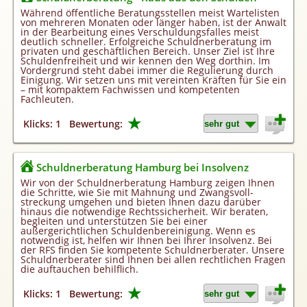
Homepageerstellung
Während öffentliche Beratungsstellen meist Wartelisten
von mehreren Monaten oder länger haben, ist der Anwalt
Webkatalog
in der Bearbeitung eines Verschuldungsfalles meist
deutlich schneller. Erfolgreiche Schuldnerberatung im
Linkaufbau
privaten und geschäftlichen Bereich. Unser Ziel ist Ihre
Schuldenfreiheit und wir kennen den Weg dorthin. Im
Sonderangebot
Vordergrund steht dabei immer die Regulierung durch
Einigung. Wir setzen uns mit vereinten Kräften für Sie ein
– mit kompaktem Fachwissen und kompetenten
Fachleuten.
★
Klicks: 1
Bewertung:
Schuldnerberatung Hamburg bei Insolvenz
Wir von der Schuldnerberatung Hamburg zeigen Ihnen
die Schritte, wie Sie mit Mahnung und Zwangs­voll­
streckung umgehen und bieten Ihnen dazu darüber
hinaus die notwendige Rechtssicherheit. Wir beraten,
begleiten und unterstützen Sie bei einer
außergerichtlichen Schuldenbereinigung. Wenn es
notwendig ist, helfen wir Ihnen bei Ihrer Insolvenz. Bei
der RFS finden Sie kompetente Schuldnerberater. Unsere
Schuldnerberater sind Ihnen bei allen rechtlichen Fragen
die auftauchen behilflich.
★
Klicks: 1
Bewertung: