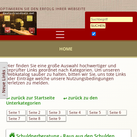
OPTIMIEREN SIE DEN ERFOLG IHRER WEBSEITE
Ähnlichkeitssuche
HOME
HOME
KONTAKT
AGB
Hier finden Sie eine große Auswahl hochwertiger und
↓ Neue Links ↓
geprüfter Links geordnet nach Kategorien. Um unseren
Link hinzufügen
Webkatalog sauber zu halten, bitten wir Sie, uns tote Links
oder Einträge welche unsere Nutzungsbedingungen
verletzen zu melden.
Eintrag ändern
Top 10
zurück zur Startseite
zurück zu den
Newsletter
Unterkategorien
Werbedienstleistungen
Seite 1
Seite 2
Seite 3
Seite 4
Seite 5
Seite 6
Seite 7
Seite 8
Seite 9
Handy Tarifvergleich
Partner
Schuldnerberatung - Raus aus den Schulden